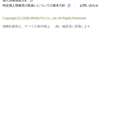
個人情報保護方針
特定個人情報等の取扱いについての基本方針
お問い合わせ
Copyright (C) GOKURAKUYU Co., Ltd. All Rights Reserved.
無断転載禁止。すべての著作権は、（株）極楽湯に帰属します。