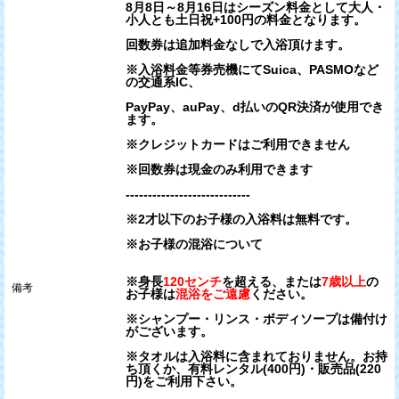
8月8日～8月16日はシーズン料金として大人・
小人とも土日祝+100円の料金となります。
回数券は追加料金なしで入浴頂けます。
※入浴料金等券売機にてSuica、PASMOなど
の交通系IC、
PayPay、auPay、d払いのQR決済が使用でき
ます。
※クレジットカードはご利用できません
※回数券は現金のみ利用できます
----------------------------
※2才以下のお子様の入浴料は無料です。
※お子様の混浴について
※身長
120センチ
を超える、または
7歳以上
の
備考
お子様は
混浴をご遠慮
ください。
※シャンプー・リンス・ボディソープは備付け
がございます。
※タオルは入浴料に含まれておりません。お持
ち頂くか、有料レンタル(400円)・販売品(220
円)をご利用下さい。