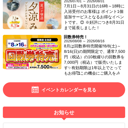
2026/07/01 ～ 2026/08/31
7月1日～8月31日の16時～18時に
入浴受付のお客様は ポイント1個
追加サービスとなるお得なイベン
トです。😊 ※好評につき8月31日
まで延長しました！
回数券特売！
2026/08/08 ～ 2026/08/16
8月は回数券特売開催‼️8/8(土)～
8/16(日)の期間限定で、通常7,500
円（税込）の10枚綴りの回数券を
7,000円（税込）で販売いたしま
す✨有効期限は1年以上でとって
もお得🥰この機会にご購入を🎶
イベントカレンダーを見る
お知らせ