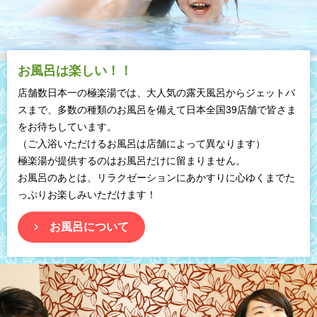
お風呂は楽しい！！
店舗数日本一の極楽湯では、大人気の露天風呂からジェットバ
スまで、多数の種類のお風呂を備えて日本全国39店舗で皆さま
をお待ちしています。
（ご入浴いただけるお風呂は店舗によって異なります）
極楽湯が提供するのはお風呂だけに留まりません。
お風呂のあとは、リラクゼーションにあかすりに心ゆくまでた
っぷりお楽しみいただけます！
お風呂について