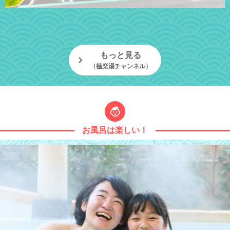
もっと見る
（極楽湯チャンネル）
お風呂は楽しい！