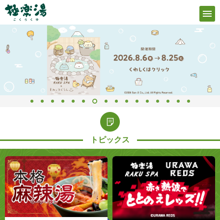
トピックス