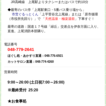
JR高崎線 上尾駅よりタクシーまたはバスで約10分
◆最寄のバス停「上尾駅東口・5番バス乗り場から」
市営ぐるっとくん
「上平菅谷北上尾線」または「原市循環
（市役所先回り）」で 「
天然温泉・極楽湯前
」下車すぐ！
最寄の道路：国道１７号線「緑丘」交差点を伊奈方面に入り、
直進。上尾消防本部隣り。
電話番号
048-779-2641
ほぐし処・あかすり直通：048-776-6921
カットサロン直通：048-774-4260
営業時間
9:00～26:00 (土日祝7:00～26:00)
※最終受付 25:20
★お食事処