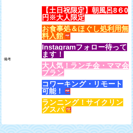
【土日祝限定】朝風呂8６0
円※大人限定
お食事処＆ほぐし処利用無
料入館
Instagramフォロー待って
ます！
備考
大人気！ランチ会・ママ会
プラン
コワーキング・リモート
可能！
ランニング！サイクリン
グスパ