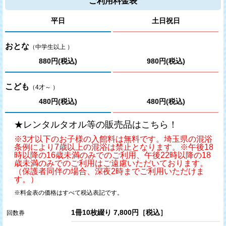
ご利用料金表
平日
土日祝日
2021/09/16(木)
テレビ東京「家、ついて行ってイイですか？」（2021年９月
おとな
22日 21:00～）で上尾店での撮影の様子が放送されました
（中学生以上 ）
880円(税込)
980円(税込)
2020/03/28(土) ～ 2020/03/29(日)
こども
（4才～ ）
3月28日、29日の営業について（東京、神奈川、埼玉、大阪
の店舗）
480円(税込)
480円(税込)
★レンタルタオル等の販売品はこちら！
2019/09/20(金)
※3才以下のお子様の入館料は無料です。埼玉県の混浴
ＴＢＳ「Ｎスタ」（2019年9月19日 15:49～放送）で 極楽湯
条例により7歳以上の混浴は禁止となります。※午後18
上尾店 を紹介して頂きました
時以降の16歳未満のみでのご利用、午後22時以降の18
歳未満のみでのご利用はご遠慮いただいております。
（保護者同伴の場合、深夜2時までご利用いただけま
す。）
※料金表の価格はすべて税込表記です。
1冊10枚綴り 7,800円［税込］
回数券