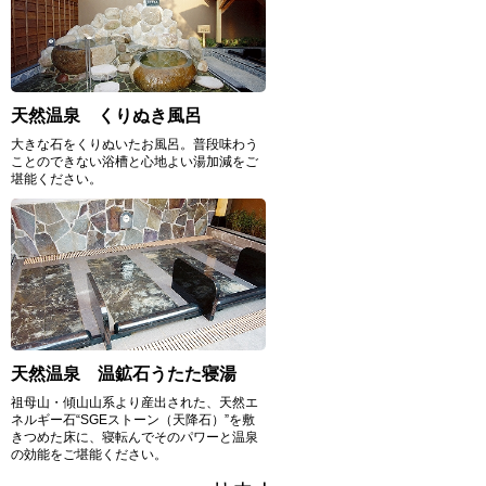
天然温泉 くりぬき風呂
大きな石をくりぬいたお風呂。普段味わう
ことのできない浴槽と心地よい湯加減をご
堪能ください。
天然温泉 温鉱石うたた寝湯
祖母山・傾山山系より産出された、天然エ
ネルギー石“SGEストーン（天降石）”を敷
きつめた床に、寝転んでそのパワーと温泉
の効能をご堪能ください。