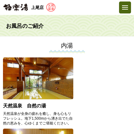
上尾店
お風呂のご紹介
内湯
天然温泉 自然の湯
天然温泉が全身の疲れを癒し、身も心もリ
フレッシュ。地下1,500mから湧き出でた自
然の恵みを、心ゆくまでご堪能ください。