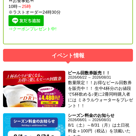
🍴お食事処🍴
10時～
25時
※ラストオーダー24時30分
⇒クーポンプレゼント中!
イベント情報
ビール回数券販売！！
2026/06/22 ～ 2026/08/31
数量限定！！お得なビール回数券
を販売中！！ 生中4杯分のお値段
で5杯飲める♪更に2冊同時購入者
には ミネラルウォーターをプレゼ
ント！！
シーズン料金のお知らせ
2026/08/01 ～ 2026/08/31
8/1（土）～8/31（月）は土日祝
料金＋100円（税込）を頂戴いた