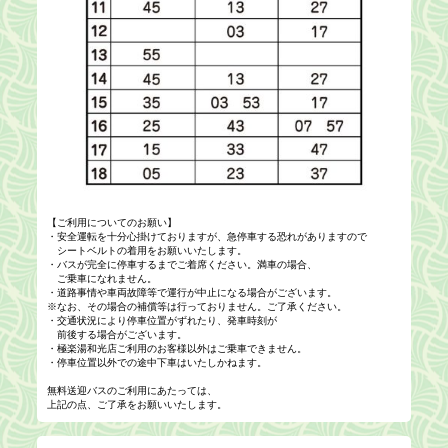
【ご利用についてのお願い】
・安全運転を十分心掛けておりますが、急停車する恐れがありますので
シートベルトの着用をお願いいたします。
・バスが完全に停車するまでご着席ください。満車の場合、
ご乗車になれません。
・道路事情や車両故障等で運行が中止になる場合がございます。
※なお、その場合の補償等は行っておりません。ご了承ください。
・交通状況により停車位置がずれたり、発車時刻が
前後する場合がございます。
・極楽湯和光店ご利用のお客様以外はご乗車できません。
・停車位置以外での途中下車はいたしかねます。
無料送迎バスのご利用にあたっては、
上記の点、ご了承をお願いいたします。