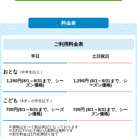
ワード」パートナー契約を締結しました
2022/10/27(木)
料金表
テレビ朝日「報道ステーション」（2022年10月26日 21:54～
放送）で和光店を紹介して頂きました
ご利用料金表
2021/09/15(水)
平日
土日祝日
テレビ東京「家、ついて行ってイイですか？」（2021年９月
15日 21:00～）で和光店での撮影の様子が放送されました
おとな
（中学生以上 ）
1,290円(8/1～8/31まで、シー
1,290円 (8/1～8/31まで、シ
2020/03/28(土) ～ 2020/03/29(日)
ズン価格)
ーズン価格)
3月28日、29日の営業について（東京、神奈川、埼玉、大阪
の店舗）
こども
（4才～小学生以下 ）
700円(8/1～8/31まで、シーズ
700円 (8/1～8/31まで、シー
ン価格)
ズン価格)
※価格はすべて税込表記となっております
※3才以下のお子様の入館料は無料です
※割引料金は1円未満切り捨て