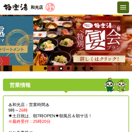
和光店
営業情報
♨和光店：営業時間♨
9時～
26時
☀土日祝は、朝7時OPEN☀朝風呂＆朝サ活！
※最終受付：25時20分