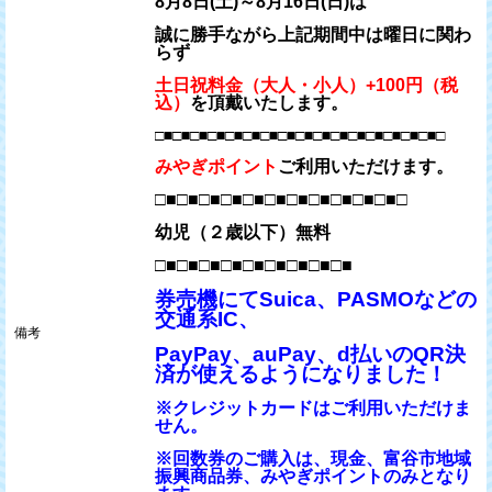
8月8日(土)～8月16日(日)は
誠に勝手ながら上記期間中は曜日に関わ
らず
土日祝料金（大人・小人）+100円（税
込）
を頂戴いたします。
□■□■□■□■□■□■□■□■□■□■□■□■□■□■□■□■□
みやぎポイント
ご利用いただけます。
□■□■□■□■□■□■□■□■□■□■□■□
幼児（２歳以下）無料
□■□■□■□■□■□■□■□■□■
券売機にてSuica、PASMOなどの
交通系IC、
備考
PayPay、auPay、d払いのQR決
済が使えるようになりました！
※クレジットカードはご利用いただけま
せん。
※回数券のご購入は、現金、富谷市地域
振興商品券、みやぎポイントのみとなり