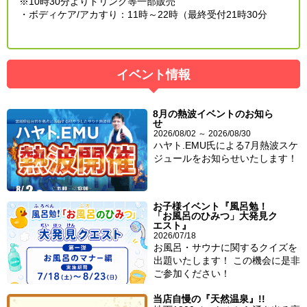
※10時30分よりドリンク等一部販売
・ボディケア/アカすり：11時～22時（最終受付21時30分
イベント情報
8月の熱波イベントのお知ら
せ
2026/08/02 ～ 2026/08/30
ハヤト.EMU氏による7月熱波スケ
ジュールをお知らせいたします！
お子様イベント『風呂勉！
「お風呂のひみつ」大発見ク
エスト』
2026/07/18
お風呂・サウナに関するクイズを
出題いたします！ この機会に是非
ご参加ください！
当店自慢の『天然温泉』!!