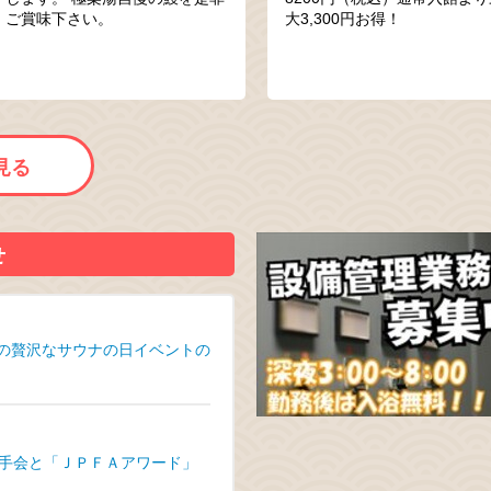
ご賞味下さい。
大3,300円お得！
見る
せ
』の贅沢なサウナの日イベントの
手会と「ＪＰＦＡアワード」