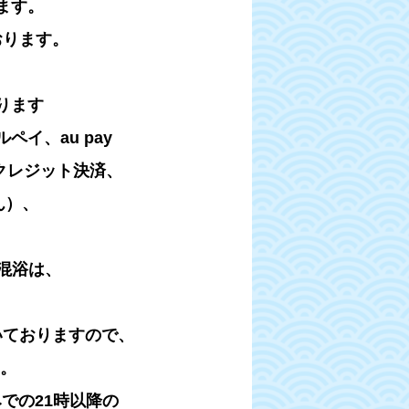
ます。
ります。
ります
ペイ、au pay
クレジット決済、
ん）、
混浴は、
いておりますので、
。
での21時以降の