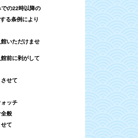
での22時以降の
する条例により
入館いただけませ
館前に剥がして
りさせて
ウォッチ
計全般
させて