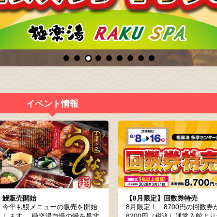
イベント情報
鰻販売開始
【8月限定】回数券特売
今年も鰻メニューの販売を開始
8月限定！ 8700円の回数券
します。 極楽湯自慢の鰻を是非
8200円（税込）通常入館より