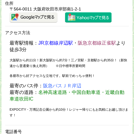
住所
〒564-0011 大阪府吹田市岸部南1-2-1
アクセス方法
最寄駅情報：
JR京都線岸辺駅
・
阪急京都線正雀駅
より
徒歩3分
大阪駅から約11分！新大阪駅から約7分！三ノ宮駅・京都駅から約35分！（新快
速から普通乗り換え利用） ※日中標準所要時間
各都市から好アクセスな立地です。駅前でめっちゃ便利！
最寄のバス停：
阪急バスＪＲ岸辺
最寄の道路：
名神高速道路・中国自動車道・近畿自動
車道吹田IC
EXPOCITY・万博記念公園から約10分！レジャー帰りにもお気軽にお越し頂けま
す！
電話番号