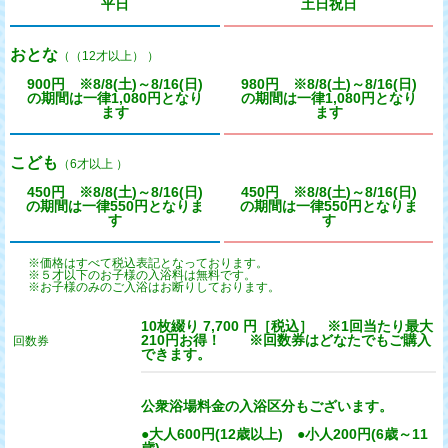
平日
土日祝日
おとな
（（12才以上） ）
900円 ※8/8(土)～8/16(日)
980円 ※8/8(土)～8/16(日)
の期間は一律1,080円となり
の期間は一律1,080円となり
ます
ます
こども
（6才以上 ）
450円 ※8/8(土)～8/16(日)
450円 ※8/8(土)～8/16(日)
の期間は一律550円となりま
の期間は一律550円となりま
す
す
※価格はすべて税込表記となっております。
※５才以下のお子様の入浴料は無料です。
※お子様のみのご入浴はお断りしております。
10枚綴り 7,700 円［税込］ ※1回当たり最大
210円お得！ ※回数券はどなたでもご購入
回数券
できます。
公衆浴場料金の入浴区分もございます。
●大人600円(12歳以上) ●小人200円(6歳～11
歳)