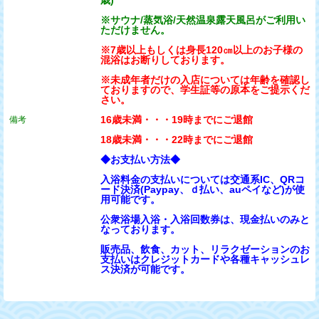
※サウナ/蒸気浴/天然温泉露天風呂がご利用い
ただけません。
※7歳以上もしくは身長120㎝以上のお子様の
混浴はお断りしております。
※未成年者だけの入店については年齢を確認し
ておりますので、学生証等の原本をご提示くだ
さい。
16歳未満・・・19時までにご退館
備考
18歳未満・・・22時までにご退館
◆お支払い方法◆
入浴料金の支払いについては交通系IC、QRコ
ード決済(Paypay、ｄ払い、auペイなど)が使
用可能です。
公衆浴場入浴・入浴回数券は、現金払いのみと
なっております。
販売品、飲食、カット、リラクゼーションのお
支払いはクレジットカードや各種キャッシュレ
ス決済が可能です。