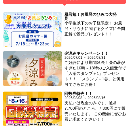
風呂勉！お風呂のひみつ大発
見
小学生以下のお子様限定！ お風
呂・サウナに関するクイズに全問
正解で景品プレゼント！！
夕涼みキャンペーン！！
2026/07/01 ～ 2026/08/31
ご好評により期間延長！昼の暑が
すぎた16時～18時のご入館受付で
「入浴スタンプ＋1」プレゼン
ト！！ 「スタンプ＋1券」と併用
可でさらにお得！
回数券特売！！
2026/08/08 ～ 2026/08/16
支払いは現金のみです。通常
7,700円のところ、7,300円にて販
売いたします。 この機会にぜひお
買い求めください！！