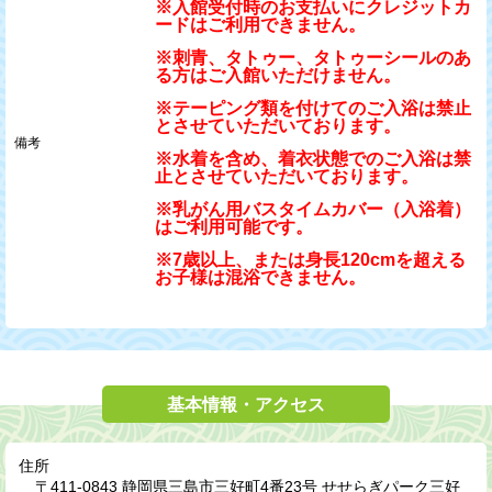
※入館受付時のお支払いにクレジットカ
ードはご利用できません。
2025/12/31(水)
※刺青、タトゥー、タトゥーシールのあ
送迎バス運行再開
る方はご入館いただけません。
※テーピング類を付けてのご入浴は禁止
とさせていただいております。
2025/08/09(土)
備考
※水着を含め、着衣状態でのご入浴は禁
無料送迎バス運行再開に関して
止とさせていただいております。
※乳がん用バスタイムカバー（入浴着）
はご利用可能です。
2024/03/07(木)
喜多方ラーメン坂内 × 極楽湯コラボ開催のお知らせ
※7歳以上、または身長120cmを超える
お子様は混浴できません。
2023/12/14(木)
当社は一般社団法人日本プロサッカー選手会と「ＪＰＦＡア
ワード」パートナー契約を締結しました
基本情報・アクセス
2023/08/01(火) ～ 2023/09/30(土)
≪期間限定特別クーポン≫
住所
〒411-0843 静岡県三島市三好町4番23号 せせらぎパーク三好