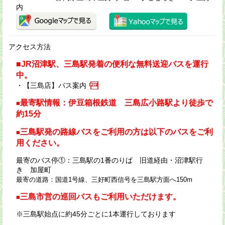
内
アクセス方法
■J
R沼津駅、三島駅発着の便利な無料送迎バスを運行
中
。
・
【三島店】バス案内
最寄駅情報：伊豆箱根鉄道 三島広小路駅より徒歩で
■
約15分
三島駅発の路線バスをご利用の方は以下のバスをご利
■
用ください。
最寄のバス停①：三島駅の1番のりば 旧道経由・沼津駅行
き 加屋町
最寄の道路：国道1号線、三好町西信号を三島駅方面へ150m
三島市営の巡回バスもご利用いただけます。
■
※三島駅始点に約45分ごとに1本運行しております