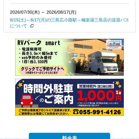
2026/07/30(木) ～ 2026/08/17(月)
8/15(土)～8/17(月)の三島広小路駅⇔極楽湯三島店の送迎バス
について
2026/07/01(水) ～ 2026/07/05(日)
■「名探偵プリキュア！プラスセット」引き換え期間延長に
ついて
2026/06/08(月) ～ 2026/06/14(日)
6/8～6/14 回数券ポイント２倍券プレゼント
2026/04/29(水) ～ 2026/05/06(水)
【GW期間シーズン料金のご案内】
2026/03/07(土) ～ 2026/03/08(日)
3月7日は“サウナの日”『胡蝶蘭美容液』の贅沢なサウナの日
料金表