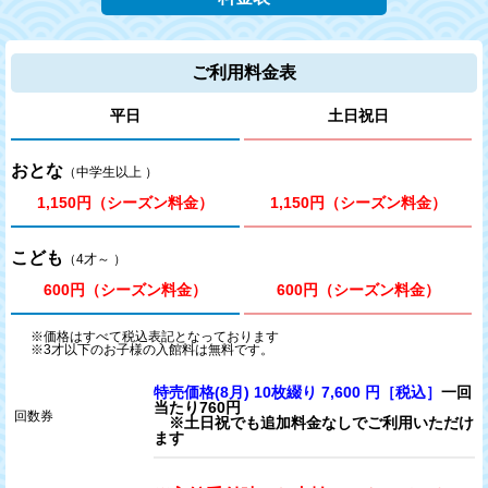
イベントのお知らせ
ご利用料金表
2026/03/05(木)
無料送迎バス運行に関して
平日
土日祝日
2026/02/13(金)
おとな
（中学生以上 ）
炭酸風呂 復旧のお知らせ
1,150円（シーズン料金）
1,150円（シーズン料金）
2026/02/12(木)
こども
（4才～ ）
炭酸風呂の内容変更について
600円（シーズン料金）
600円（シーズン料金）
※価格はすべて税込表記となっております
2026/02/05(木) ～ 2026/02/05(木)
※3才以下のお子様の入館料は無料です。
営業再開のお知らせ
特売価格(8月) 10枚綴り 7,600 円［税込］
一回
当たり760円
回数券
※土日祝でも追加料金なしでご利用いただけ
ます
2025/12/14(日) ～ 2026/01/05(月)
【年末年始シーズン料金および、営業時間について】