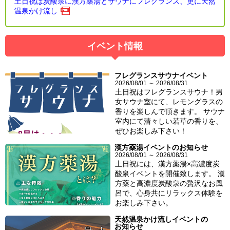
土日祝は炭酸泉に漢方薬湯とサウナにフレグランス、更に天然
温泉かけ流し
イベント情報
フレグランスサウナイベント
2026/08/01 ～ 2026/08/31
土日祝はフレグランスサウナ！男
女サウナ室にて、レモングラスの
香りを楽しんで頂きます。 サウナ
室内にて清々しい若草の香りを、
ぜひお楽しみ下さい！
漢方薬湯イベントのお知らせ
2026/08/01 ～ 2026/08/31
土日祝には、漢方薬湯×高濃度炭
酸泉イベントを開催致します。 漢
方薬と高濃度炭酸泉の贅沢なお風
呂で、心身共にリラックス体験を
お楽しみ下さい。
天然温泉かけ流しイベントの
お知らせ