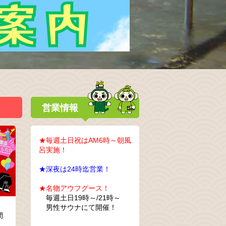
営業情報
★毎週土日祝はAM6時～朝風
呂実施！
★深夜は24時迄営業！
★名物アウフグース！
毎週土日19時～/21時～
男性サウナにて開催！
間
し