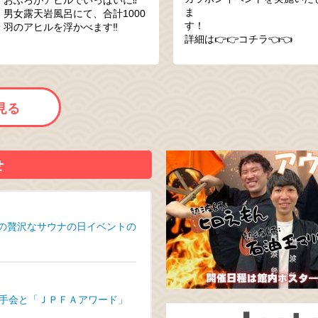
ま
男女露天岩風呂にて、合計1000
す
羽のアヒルを浮かべます‼
詳細は👉👉コチラ👈👈
見る
せ
』の贅沢なサウナの日イベントの
手会と「ＪＰＦＡアワード」