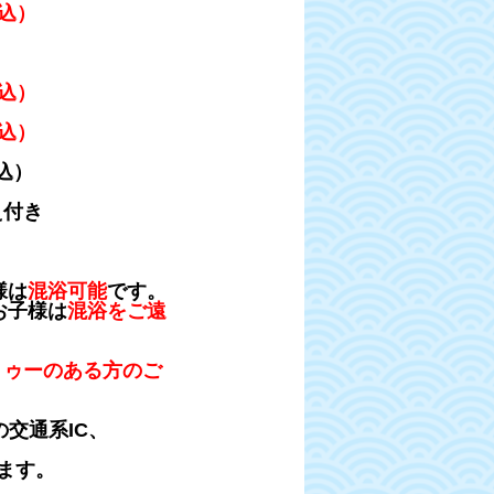
込）
込）
込）
）
ンスは備え付き
様は
混浴可能
です。
お子様は
混浴をご遠
トゥーのある方のご
の交通系IC、
きます。