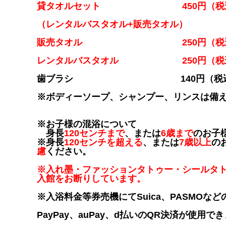
貸タオルセット 450円（税
（レンタルバスタオル+販売タオル）
販売タオル 250円（税
レンタルバスタオル 250円（税
歯ブラシ 140円（税込
※ボディーソープ、シャンプー、リ
※お子様の混浴について
身長
120センチまで
、または
6歳まで
のお子
※身長
120センチを超える
、または
7歳以上
の
慮
ください。
※入れ墨・ファッションタトゥー・シールタ
入館をお断りしています。
※入浴料金等券売機にてSuica、PASMOなど
PayPay、auPay、d払いのQR決済が使用で