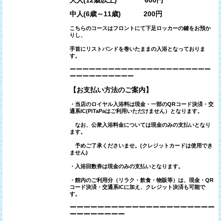
中人(6歳～11歳) 200円
こちらのコースはフロントにて下足ロッカーの鍵をお預か
りし、
手首にリストバンドを巻いたままの入浴となっておりま
す。
ーーーーーーーーーーーーーーーーーーーーーー
ーーーーーーーーーー
【お支払い方法のご案内】
・当店のロイヤル入浴料は現金・一部のQRコード決済・交
通系IC(PiTaPaはご利用いただけません）となります。
なお、公衆入浴料金については現金のみの支払いとなり
ます。
予めご了承くださいませ。(クレジットカードは使用でき
ません)
・入浴回数券は現金のみの支払いとなります。
・館内のご利用分（リラク・飲食・物販等）は、
現金・QR
コード決済・交通系ICに加え、クレジット決済も可能で
す。
ーーーーーーーーーーーーーーーーーーーーー
ーーーーーーーー