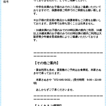
っておりませんので、どうぞご理解ください。
備考
・中学生未満のお子様のみでのご入浴はご遠慮いただいて
おりますので、
保護者様ご同伴でのご来館をお願い致しま
す。
※お子様の安全面の観点から保護者様もご入館をお願いし
ております。店外等でお待ち頂くことは出来ません。
・16歳未満のお子様のみでの19時以降の館内ご利用、
16歳
以上18歳未満のお子様のみでの22時以降の館内ご利用は
大
阪府青少年健全育成条例によりご遠慮いただいておりま
す。
ーーーーーーーーーーーーーーーーーーーーー
ーーーーーーー
【その他ご案内】
・宴会利用も含め、貸座敷のご予約はお食事処、本家さぬ
きやで承っております。
本家さぬきや「072-645-5432」(受付時間 9:00～22:00
頃)
あしからずご了承くださいませ。
ーーーーーーーーーーーーーーーーーーーーー
ーーーーーーーー
【よくあるご質問】