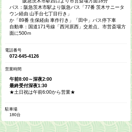
阪急茨木市駅西口より市営斎場方面18分
バス：阪急茨木市駅より阪急バス「77番 茨木サニータ
ウン経由 山手台七丁目行き」
か「89番 生保経由 車作行き」「田中」バス停下車
自動車：国道171号線「西河原西」交差点、市営斎場方
面に500ｍ
電話番号
072-645-4126
営業時間
午前8:00～深夜2:00
最終受付深夜1:30
★土日祝は午前6:00から営業★
駐車場
180台