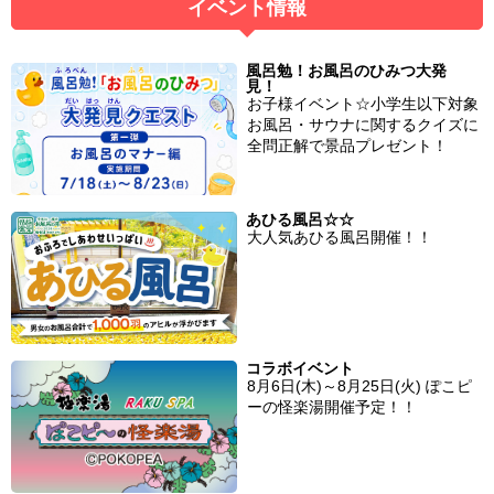
イベント情報
風呂勉！お風呂のひみつ大発
見！
お子様イベント☆小学生以下対象
お風呂・サウナに関するクイズに
全問正解で景品プレゼント！
あひる風呂☆☆
大人気あひる風呂開催！！
コラボイベント
8月6日(木)～8月25日(火) ぽこピ
ーの怪楽湯開催予定！！