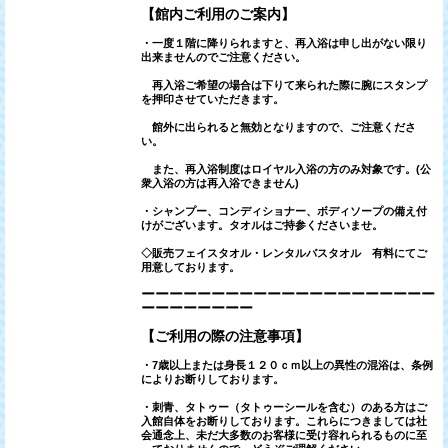
【館内ご利用のご案内】
・一度１階に降りられますと、再入浴は申し出がない限り
出来ませんのでご注意ください。
再入浴ご希望の場合は下りて来られた際に腕にスタンプ
を押印させていただきます。
館外に出られると無効となりますので、ご注意くださ
い。
また、再入浴制度はロイヤル入浴の方のみ対象です。(公
衆入浴の方は再入浴できません)
・シャンプー、コンディショナー、ボディソープの備え付
けがございます。
タオルはご持参くださいませ。
◇販売フェイスタオル・レンタルバスタオル 有料にて
ご
用意しております。
ーーーーーーーーーーーーーーーーーーーーー
ーーーーーーーー
【ご利用の際の注意事項】
・7歳以上または身長１２０ｃｍ以上の異性の混浴は、
条例
によりお断りしております。
・刺青、タトゥー（タトゥーシールを含む）のある方は
ご
入館自体をお断りしております。
これらにつきましては社
会通念上、未だ大多数のお客様に
受け容れられるものに至