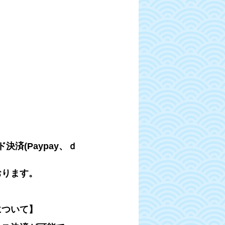
済(Paypay、ｄ
おります。
について】