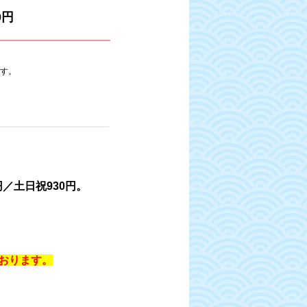
0円
す。
円／土日祝930円。
ております。