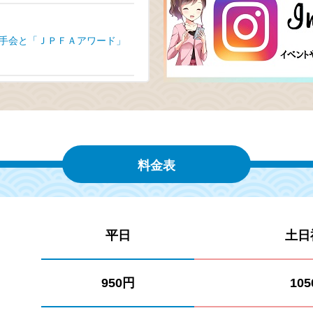
手会と「ＪＰＦＡアワード」
料金表
平日
土日
950円
10