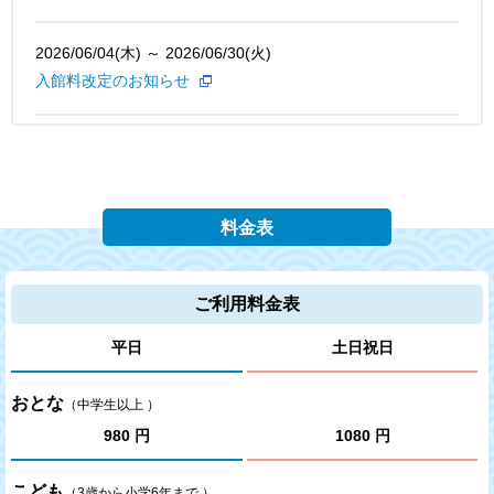
2026/06/04(木) ～ 2026/06/30(火)
入館料改定のお知らせ
2026/06/22(月) ～ 2026/06/26(金)
休館日のお知らせ
料金表
2026/03/07(土) ～ 2026/03/08(日)
3月7日は“サウナの日”『胡蝶蘭美容液』の贅沢なサウナの日
イベントのお知らせ
ご利用料金表
平日
土日祝日
2025/08/01(金) ～ 2026/02/28(土)
【グループ4店舗】埼玉西武ライオンズ×極楽湯 応援キャン
ペーン開催のお知らせ
おとな
（中学生以上 ）
980 円
1080 円
2023/12/14(木)
こども
当社は一般社団法人日本プロサッカー選手会と「ＪＰＦＡア
（3歳から小学6年まで ）