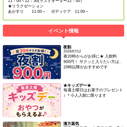
11：00～22：30(ラストオーダー22：00）
★リラクゼーション
あかすり 11:00～ ボディケア 11:00～
イベント情報
夜割
2026/07/12
夜20時からがお得に★ 入館料
900円！ サクッと入りたい方は、
20時以降がおすすめです
★キッズデー★
毎週土曜日はお菓子のプレゼント
♪ ＊小人入館に限ります
漢方蒸気