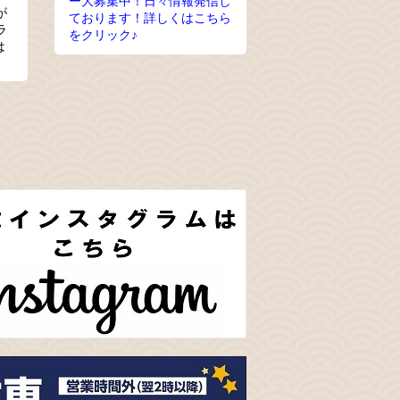
ー大募集中！日々情報発信し
が
ております！詳しくはこちら
ラ
をクリック♪
は