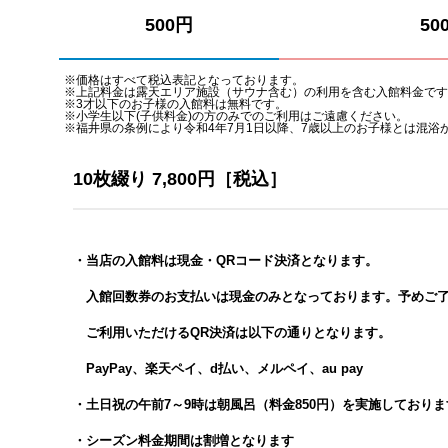
500円
50
※価格はすべて税込表記となっております。
※上記料金は露天エリア施設（サウナ含む）の利用を含む入館料金です
※3才以下のお子様の入館料は無料です。
※小学生以下(子供料金)の方のみでのご利用はご遠慮ください。
※福井県の条例により令和4年7月1日以降、7歳以上のお子様とは混浴
10枚綴り 7,800円［税込］
・当店の入館料は現金・QRコード決済となります。
入館回数券のお支払いは現金のみとなっております。予めご了
ご利用いただけるQR決済は以下の通りとなります。
PayPay、楽天ペイ、d払い、メルペイ、au pay
・土日祝の午前7～9時は朝風呂（料金850円）を実施しておりま
・シーズン料金期間は割増となります