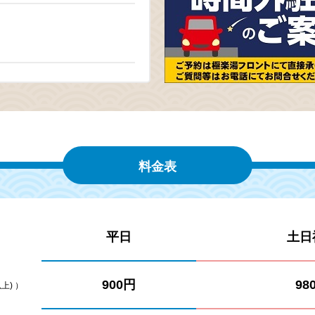
催のお知らせ
手会と「ＪＰＦＡアワード」
料金表
平日
土日
900円
98
上) ）