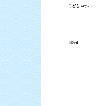
こども
（4才～ ）
回数券