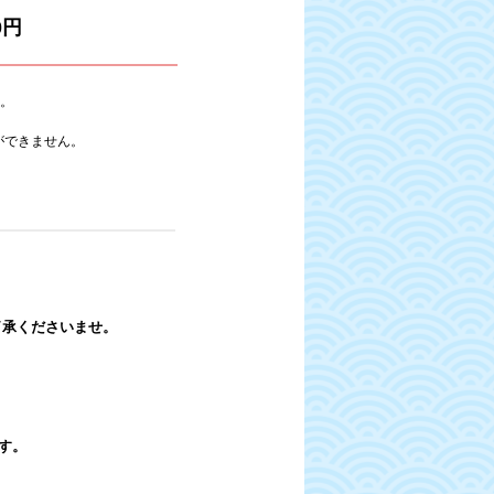
0円
。
ができません。
承くださいませ。
す。