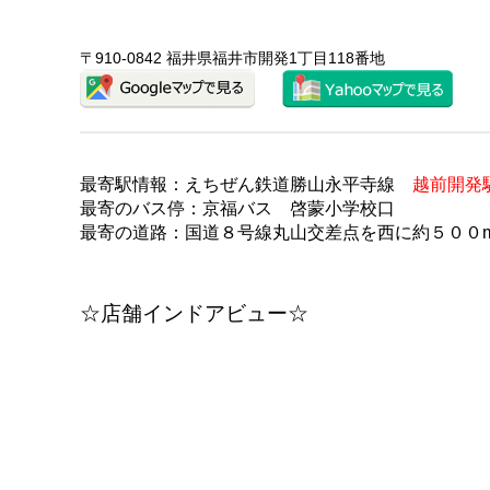
〒910-0842 福井県福井市開発1丁目118番地
最寄駅情報：えちぜん鉄道勝山永平寺線
越前開発
最寄のバス停：京福バス 啓蒙小学校口
最寄の道路：国道８号線丸山交差点を西に約５００
☆店舗インドアビュー☆